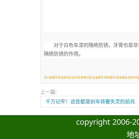
对于白色车漆的隔绝防锈，牙膏也是非
隔绝防锈的作用。
吾义泰租车专业提供企业代驾,商务代驾,企业租车,商务租车,机场接送,机场代驾
上一篇:
千万记牢！这些都是刹车将要失灵的前兆
copyright 200
地