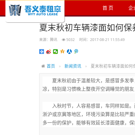
首 页
企
夏末秋初车辆漆面如何保
来源：腾讯
5032
时间：2017-08-21 11:55:49
首页
新闻资讯
夏末秋初车辆漆面如何
夏末秋初由于温差较大，是感冒多发季
凉，特别是习惯晚上整夜开空调睡觉的朋友，
入秋时节，人容易感冒，车同样如是。
浙沪或京冀等地区，环境污染算是比较严重
多一份的保护，能够有效延长漆面健康，保