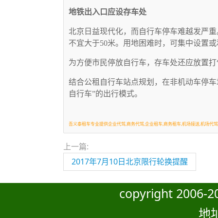
地铁出入口应设存车处
北京日益现代化，而自行车停车难越发严重
不宜大于50米。用地困难时，可集中设置
为方便市民停放自行车，存车处还应放置打
结合公租自行车站点规划，在非机动车停车
自行车”的出行模式。
吾义泰租车专业提供企业代驾,商务代驾,企业租车,商务租车,机场接送,机场代驾
上一篇:
2017年7月10日北京限行轮换提醒
copyright 200
地