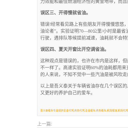
力效能和最佳燃油经济性的黄金地带，而且
误区三、开得慢就省油。
错误!经常看见路上有些朋友开得慢慢悠悠
油论者”。实验证明70—80公里/小时是
行驶，遇排队等候提前减速，油耗就不会特
误区四、夏天开窗比开空调省油。
这种观点是错误的，也许在市内是这样，但
不一样了。高速实验证明60%的油耗都用来
的人来说，不知不觉中一些汽油是被风吹走
以上是吾义泰关于车辆省油存在几个误区的
又更好的养护自己的爱车。
吾义泰租车专业提供企业代驾,商务代驾,企业租车,商务租车,机场接送,机场代驾
上一篇: